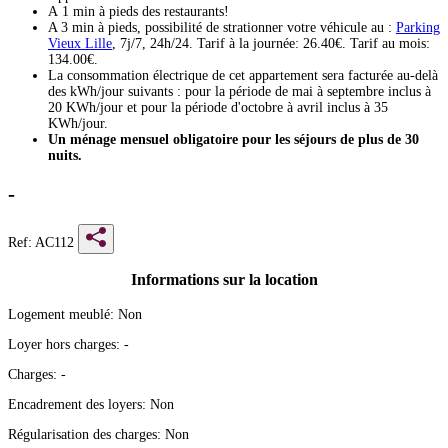
A 1 min à pieds des restaurants!
A 3 min à pieds, possibilité de strationner votre véhicule au :
Parking
Vieux Lille
, 7j/7, 24h/24. Tarif à la journée: 26.40€. Tarif au mois:
134.00€.
La consommation électrique de cet appartement sera facturée au-delà
des kWh/jour suivants : pour la période de mai à septembre inclus à
20 KWh/jour et pour la période d'octobre à avril inclus à 35
KWh/jour.
Un ménage mensuel obligatoire pour les séjours de plus de 30
nuits.
-
Ref: AC112
Informations sur la location
Logement meublé:
Non
Loyer hors charges:
-
Charges:
-
Encadrement des loyers:
Non
Régularisation des charges:
Non