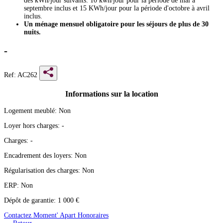
des kWh/jour suivants: 10 kwh/jour pour la période de mai à
septembre inclus et 15 KWh/jour pour la période d'octobre à avril
inclus.
Un ménage mensuel obligatoire pour les séjours de plus de 30
nuits.
-
Ref: AC262
Informations sur la location
Logement meublé:
Non
Loyer hors charges:
-
Charges:
-
Encadrement des loyers:
Non
Régularisation des charges:
Non
ERP:
Non
Dépôt de garantie:
1 000 €
Contactez Moment' Apart
Honoraires