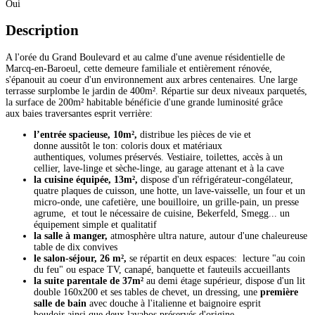
Oui
Description
A l'orée du Grand Boulevard et au calme d'une avenue résidentielle de
Marcq-en-Baroeul, cette demeure familiale et entièrement rénovée,
s'épanouit au coeur d'un environnement aux arbres centenaires. Une large
terrasse surplombe le jardin de 400m². Répartie sur deux niveaux parquetés,
la surface de 200m² habitable bénéficie d'une grande luminosité grâce
aux baies traversantes esprit verrière:
l’entrée spacieuse, 10m²,
distribue les pièces de vie et
donne aussitôt le ton: coloris doux et matériaux
authentiques, volumes préservés. Vestiaire, toilettes, accès à un
cellier, lave-linge et sèche-linge, au garage attenant et à la cave
la cuisine équipée, 13m²,
dispose d'un réfrigérateur-congélateur,
quatre plaques de cuisson, une hotte, un lave-vaisselle, un four et un
micro-onde, une cafetière, une bouilloire, un grille-pain, un presse
agrume, et tout le nécessaire de cuisine, Bekerfeld, Smegg... un
équipement simple et qualitatif
la salle à manger,
atmosphère ultra nature, autour d'une chaleureuse
table de dix convives
le salon-séjour, 26 m²,
se
répartit en deux espaces: lecture "au coin
du feu" ou espace TV, canapé, banquette et fauteuils accueillants
la suite parentale de 37m²
au demi étage supérieur,
dispose d'un lit
double 160x200 et ses tables de chevet, un dressing, une
première
salle de bain
avec douche à l'italienne et baignoire esprit
boudoir ainsi que deux lavabos préservés d'origine